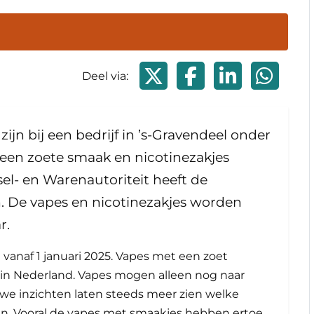
Deel via X
Deel via Faceboo
Deel via Li
Deel
Deel via:
zijn bij een bedrijf in ’s-Gravendeel onder
een zoete smaak en nicotinezakjes
el- en Warenautoriteit heeft de
 De vapes en nicotinezakjes worden
r.
vanaf 1 januari 2025. Vapes met een zoet
n in Nederland. Vapes mogen alleen nog naar
e inzichten laten steeds meer zien welke
en. Vooral de vapes met smaakjes hebben ertoe