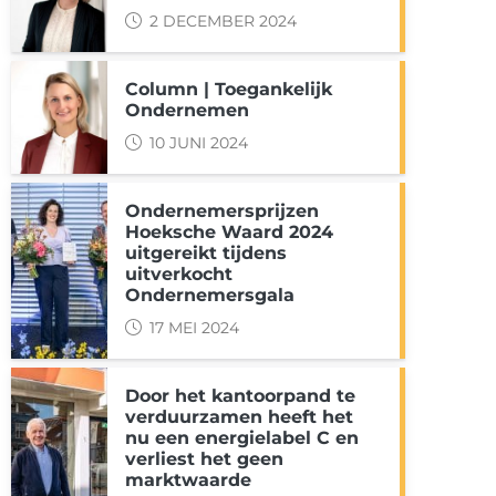
2 DECEMBER 2024
Column | Toegankelijk
Ondernemen
k
nkedIn
 via WhatsApp
10 JUNI 2024
Ondernemersprijzen
Hoeksche Waard 2024
uitgereikt tijdens
uitverkocht
Ondernemersgala
17 MEI 2024
Door het kantoorpand te
verduurzamen heeft het
nu een energielabel C en
verliest het geen
marktwaarde