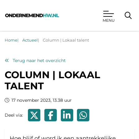
MENU
Ondernemend HW
Home
Actueel
Column | Lokaal talent
Terug naar het overzicht
COLUMN | LOKAAL
TALENT
17 november 2023, 13.38 uur
Deel via X
Deel via Facebook
Deel via LinkedIn
Deel via WhatsApp
Deel via:
Hoe blijf of word ik een aantrekkelijke