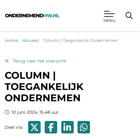
MENU
Ondernemend HW
Home
Actueel
Column | Toegankelijk Ondernemen
Terug naar het overzicht
COLUMN |
TOEGANKELIJK
ONDERNEMEN
10 juni 2024, 15.48 uur
Deel via X
Deel via Facebook
Deel via LinkedIn
Deel via WhatsApp
Deel via: