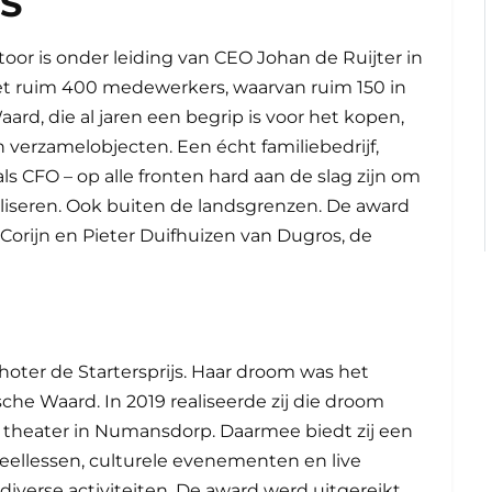
S
or is onder leiding van CEO Johan de Ruijter in
 met ruim 400 medewerkers, waarvan ruim 150 in
ard, die al jaren een begrip is voor het kopen,
 verzamelobjecten. Een écht familiebedrijf,
ls CFO – op alle fronten hard aan de slag zijn om
aliseren. Ook buiten de landsgrenzen. De award
 Corijn en Pieter Duifhuizen van Dugros, de
hoter de Startersprijs. Haar droom was het
he Waard. In 2019 realiseerde zij die droom
 theater in Numansdorp. Daarmee biedt zij een
eellessen, culturele evenementen en live
 diverse activiteiten. De award werd uitgereikt