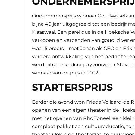
ONDERNEMERSPRIJ
Ondernemersprijs winnaar Goudwisselkanto
bijna 40 jaar uitgegroeid tot een bedrijf
Klaaswaal. Een parel dus in de Hoeksche Wa
verkopen en verpanden van goud, zilver en
waar 5 broers – met Johan als CEO en Erik a
verdere ontwikkeling van het bedrijf te re
werd uitgereikt door juryvoorzitter Steven
winnaar van de prijs in 2022.
STARTERSPRIJS
Eerder die avond won Frieda Vollaard-de R
openen van een eigen theater in de Hoeksc
met het openen van Rho Toneel, een klein
compleet pakket aan cultuureducatie, ton
theater. Ook is de theaterzaal te huur voor