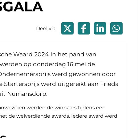
SGALA
Deel via X
Deel via Faceboo
Deel via Li
Deel
Deel via:
sche Waard 2024 in het pand van
 werden op donderdag 16 mei de
e Ondernemersprijs werd gewonnen door
 Startersprijs werd uitgereikt aan Frieda
 uit Numansdorp.
aanwezigen werden de winnaars tijdens een
met de welverdiende awards. Iedere award werd