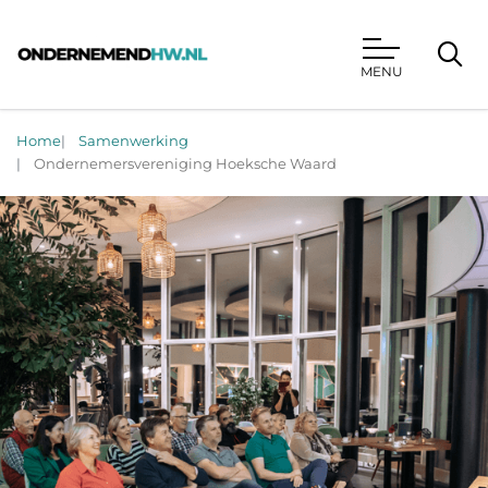
MENU
Ondernemend HW
Home
Samenwerking
Ondernemersvereniging Hoeksche Waard