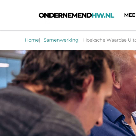
MEE
Ondernemend HW
Home
Samenwerking
Hoeksche Waardse Uit