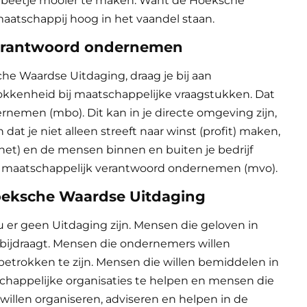
 beetje mooier te maken. Want de Hoeksche
aatschappij hoog in het vaandel staan.
verantwoord ondernemen
sche Waardse Uitdaging, draag je bij aan
rokkenheid bij maatschappelijke vraagstukken. Dat
ernemen
(mbo). Dit kan in je directe omgeving zijn,
n dat je niet alleen streeft naar winst (profit) maken,
net) en de mensen binnen en buiten je bedrijf
n
maatschappelijk verantwoord o
ndernemen
(mvo).
eksche Waardse Uitdaging
u er geen Uitdaging zijn. Mensen die geloven in
ijdraagt. Mensen die ondernemers willen
betrokken te zijn. Mensen die willen bemiddelen in
happelijke organisaties te helpen en mensen die
 willen organiseren, adviseren en helpen in de