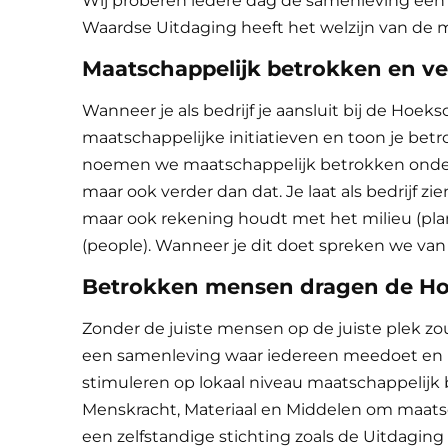
Wij proberen iedere dag de samenleving een
Waardse Uitdaging heeft het welzijn van de m
Maatschappelijk betrokken en 
Wanneer je als bedrijf je aansluit bij de Hoek
maatschappelijke initiatieven en toon je bet
noemen we
maatschappelijk betrokken o
nd
maar ook verder dan dat. Je laat als bedrijf zie
maar ook rekening houdt met het milieu (pla
(people). Wanneer je dit doet spreken we va
Betrokken mensen dragen de Ho
Zonder de juiste mensen op de juiste plek zo
een samenleving waar iedereen meedoet en b
stimuleren op lokaal niveau maatschappelijk 
Menskracht, Materiaal en Middelen om maatsc
een zelfstandige stichting zoals de Uitdaging