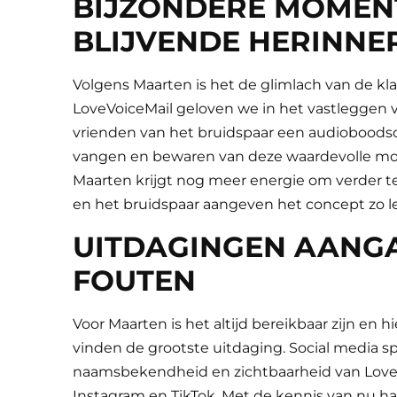
BIJZONDERE MOMEN
BLIJVENDE HERINNE
Volgens Maarten is het de glimlach van de kla
LoveVoiceMail geloven we in het vastleggen v
vrienden van het bruidspaar een audioboodsch
vangen en bewaren van deze waardevolle mome
Maarten krijgt nog meer energie om verder 
en het bruidspaar aangeven het concept zo leu
UITDAGINGEN AANGA
FOUTEN
Voor Maarten is het altijd bereikbaar zijn en
vinden de grootste uitdaging. Social media spe
naamsbekendheid en zichtbaarheid van LoveVoi
Instagram en TikTok. Met de kennis van nu ha