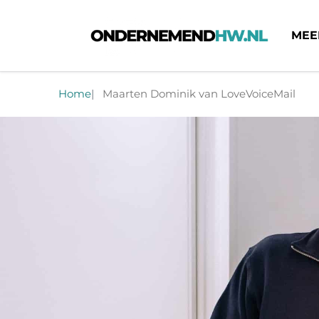
MEE
Ondernemend HW
Home
Maarten Dominik van LoveVoiceMail