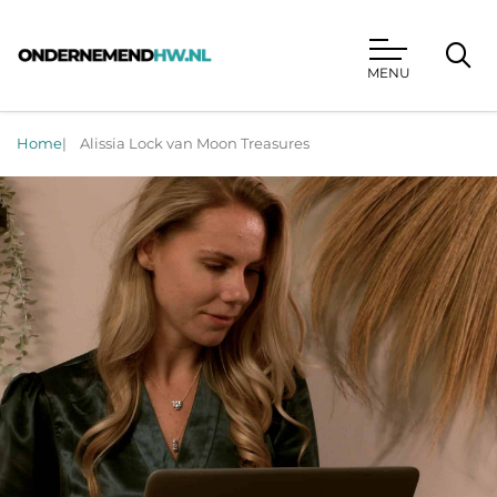
MENU
Ondernemend HW
Home
Alissia Lock van Moon Treasures