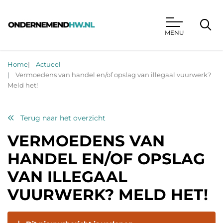
MENU
Ondernemend HW
Home
Actueel
Vermoedens van handel en/of opslag van illegaal vuurwerk?
Meld het!
Terug naar het overzicht
VERMOEDENS VAN
HANDEL EN/OF OPSLAG
VAN ILLEGAAL
VUURWERK? MELD HET!